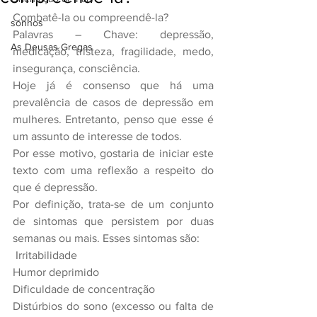
Combatê-la ou compreendê-la?
sonhos
Palavras – Chave: depressão, 
As Deusas Gregas
medicação, tristeza, fragilidade, medo, 
insegurança, consciência.
Hoje já é consenso que há uma 
prevalência de casos de depressão em 
mulheres. Entretanto, penso que esse é 
um assunto de interesse de todos.
Por esse motivo, gostaria de iniciar este 
texto com uma reflexão a respeito do 
que é depressão.
Por definição, trata-se de um conjunto 
de sintomas que persistem por duas 
semanas ou mais. Esses sintomas são:
 Irritabilidade
Humor deprimido
Dificuldade de concentração
Distúrbios do sono (excesso ou falta de 