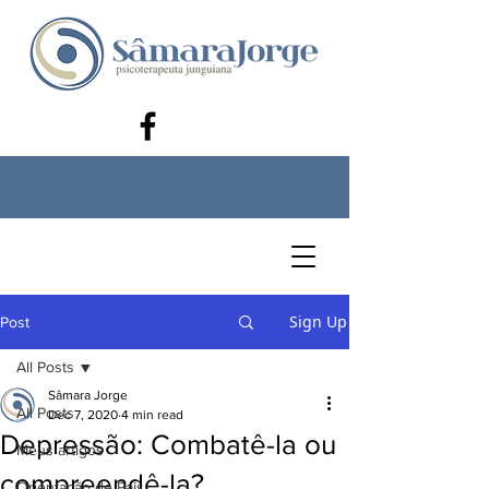
Sign Up
Post
All Posts
Sâmara Jorge
All Posts
Dec 7, 2020
4 min read
Depressão: Combatê-la ou
Meus artigos
compreendê-la?
Orientação de Pais