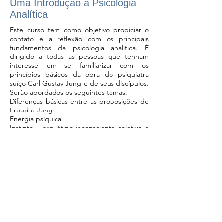
Uma Introdução à Psicologia
Analítica
Este curso tem como objetivo propiciar o
contato e a reflexão com os principais
fundamentos da psicologia analítica. É
dirigido a todas as pessoas que tenham
interesse em se familiarizar com os
princípios básicos da obra do psiquiatra
suíço Carl Gustav Jung e de seus discípulos.
Serão abordados os seguintes temas:
Diferenças básicas entre as proposições de
Freud e Jung
Energia psíquica
Instinto – arquétipo inconsciente coletivo e
símbolos
Inconsciente pessoal
Complexos
Consciência do ego
Persona - sombra
Ânima - Ânimus
Self - processo de individuação
Cordenadores:
Marcus Cezar Donha – CRP/06 – 23389-9 –
psicoterapeuta de orientação junguiana-