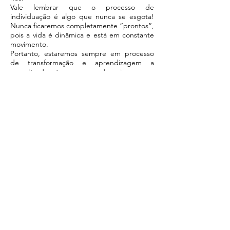
Vale lembrar que o processo de
individuação é algo que nunca se esgota!
Nunca ficaremos completamente “prontos”,
pois a vida é dinâmica e está em constante
movimento.
Portanto, estaremos sempre em processo
de transformação e aprendizagem a
respeito de nós mesmos e do universo que
nos cerca.
Supervisão Clínica
Após sair da faculdade, tornamo-nos
psicólogos. Entretanto, precisamos construir
e desenvolver o psicoterapeuta que
seremos. Para tanto, acredito ser
importante sustentar três pilares, que são a
base para que nos tornemos capacitados