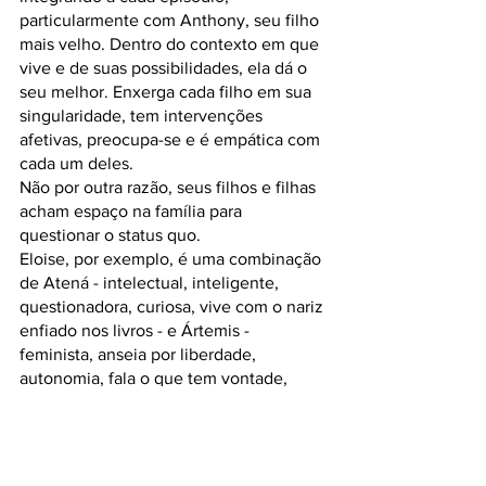
particularmente com Anthony, seu filho 
mais velho. Dentro do contexto em que 
vive e de suas possibilidades, ela dá o 
seu melhor. Enxerga cada filho em sua 
singularidade, tem intervenções 
afetivas, preocupa-se e é empática com 
cada um deles.
Não por outra razão, seus filhos e filhas 
acham espaço na família para 
questionar o status quo.
Eloise, por exemplo, é uma combinação 
de Atená - intelectual, inteligente, 
questionadora, curiosa, vive com o nariz 
enfiado nos livros - e Ártemis - 
feminista, anseia por liberdade, 
autonomia, fala o que tem vontade, 
expressa a sua autenticidade e força. 
Tem interesse por entender as lutas e 
injustiças sociais. Embora seja sensível 
e empática, é corajosa, determinada e 