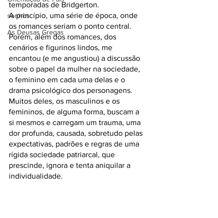
temporadas de Bridgerton.
A princípio, uma série de época, onde 
sonhos
os romances seriam o ponto central.
As Deusas Gregas
Porém, além dos romances, dos 
cenários e figurinos lindos, me 
encantou (e me angustiou) a discussão 
sobre o papel da mulher na sociedade, 
o feminino em cada uma delas e o 
drama psicológico dos personagens.
Muitos deles, os masculinos e os 
femininos, de alguma forma, buscam a 
si mesmos e carregam um trauma, uma 
dor profunda, causada, sobretudo pelas 
expectativas, padrões e regras de uma 
rígida sociedade patriarcal, que 
prescinde, ignora e tenta aniquilar a 
individualidade.