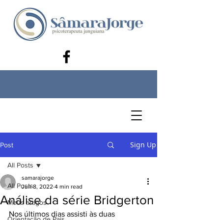
Sign Up
Post
All Posts
samarajorge
All Posts
Jun 8, 2022
4 min read
Análise da série Bridgerton
Meus artigos
Nos últimos dias assisti às duas 
Orientação de Pais