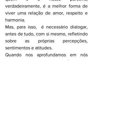
verdadeiramente, é a melhor forma de 
viver uma relação de amor, respeito e 
harmonia.
Mas, para isso,  é necessário dialogar, 
antes de tudo, com si mesmo, refletindo 
sobre as próprias percepções, 
sentimentos e atitudes.
Quando nos aprofundamos em nós 
mesmos, e temos a coragem de nos ver 
como realmente somos, estamos 
prontos para nos aprofundar no outro e 
descobri-lo, sustentando o crescimento 
do amor, sem os véus de nossas 
expectativas e idealizações.